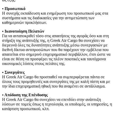
• Προσωπικό
Η συνεχής εκπαίδευση και ενημέρωση του προσωπικού μας στα
συστήματα και τις διαδικασίες για την αντιμετώπιση των
καθημερινών προκλήσεων.
• Ικανοποίηση Πελατών
Για να ανταποκριθεί τόσο στις απαιτήσεις της αγοράς όσο και στη
στήριξη της ανάπτυξής της, η Greek Air Cargo θα συνεχίσει να
διερευνά όλες τις δυνατότητες ανάπτυξης μέσω συνεργασιών με
διεθνή δίκτυα αντιπροσώπων που θα παρέχουν την εμβέλεια που
απαιτείται στο σημερινό επιχειρηματικό περιβάλλον, έτσι ώστε να
είναι σε θέση να προσφέρει τις πλέον ποιοτικές και ταυτόχρονα
οικονομικές λύσεις στους πελάτες της.
• Συνεργάτες
Η Greek Air Cargo θα προσπαθεί να συμπεριφέρεται πάντα σε
όλους τους προμηθευτές και συνεργάτες της με καλή πίστη και με
την ίδια επιχειρηματική ηθική που θα αναμένει σε αντάλλαγμα.
• Απόδοση της Επένδυσης
Η Greek Air Cargo θα συνεχίσει να επενδύει στην ανάπτυξη
λύσεων σε τομείς όπως η τεχνολογία, οι υποδομές, οι υπηρεσίες, η
κατάρτιση προσωπικού, κλπ.