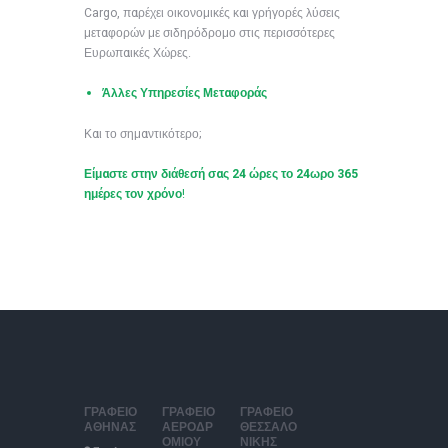
Cargo, παρέχει οικονομικές και γρήγορές λύσεις
μεταφορών με σιδηρόδρομο στις περισσότερες
Ευρωπαικές Χώρες.
Άλλες Υπηρεσίες Μεταφοράς
Και το σημαντικότερο;
Είμαστε στην διάθεσή σας
24 ώρες το 24ωρο 365
ημέρες τον χρόνο
!
ΓΡΑΦΕΙΟ
ΓΡΑΦΕΙΟ
ΓΡΑΦΕΙΟ
ΑΘΗΝΑΣ
ΑΕΡΟΔΡ
ΘΕΣΣΑΛΟ
ΟΜΙΟΥ
ΝΙΚΗΣ