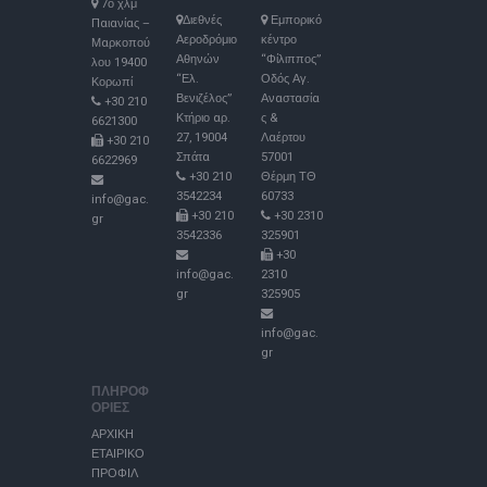
7ο χλμ
Διεθνές
Εμπορικό
Παιανίας –
Αεροδρόμιο
κέντρο
Μαρκοπού
Αθηνών
“Φίλιππος”
λου 19400
“Ελ.
Οδός Αγ.
Κορωπί
Βενιζέλος”
Αναστασία
+30 210
Κτήριο αρ.
ς &
6621300
27, 19004
Λαέρτου
+30 210
Σπάτα
57001
6622969
+30 210
Θέρμη ΤΘ
3542234
60733
info@gac.
+30 210
+30 2310
gr
3542336
325901
+30
info@gac.
2310
gr
325905
info@gac.
gr
ΠΛΗΡΟΦ
ΟΡΙΕΣ
ΑΡΧΙΚΗ
ΕΤΑΙΡΙΚΟ
ΠΡΟΦΙΛ