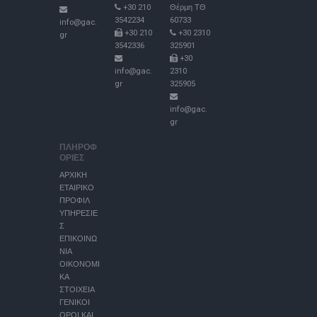
+30 210
Θέρμη ΤΘ
3542234
60733
info@gac.
+30 210
+30 2310
gr
3542336
325901
+30
info@gac.
2310
gr
325905
info@gac.
gr
ΠΛΗΡΟΦ
ΟΡΙΕΣ
ΑΡΧΙΚΗ
ΕΤΑΙΡΙΚΟ
ΠΡΟΦΙΛ
ΥΠΗΡΕΣΙΕ
Σ
ΕΠΙΚΟΙΝΩ
ΝΙΑ
ΟΙΚΟΝΟΜΙ
ΚΑ
ΣΤΟΙΧΕΙΑ
ΓΕΝΙΚΟΙ
ΟΡΟΙ ΚΑΙ