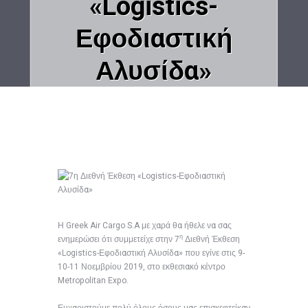
«Logistics-
Εφοδιαστική
Αλυσίδα»
Home
Uncategorized @el
7η Διεθνή Έκθεση «Logistics-Εφοδιαστική Αλυσίδα»
Η Greek Air Cargo S.A με χαρά θα ήθελε να σας
η
ενημερώσει ότι συμμετείχε στην 7
Διεθνή Έκθεση
«Logistics-Εφοδιαστική Αλυσίδα» που εγίνε στις 9-
10-11 Νοεμβρίου 2019, στο εκθεσιακό κέντρο
Metropolitan Expo.