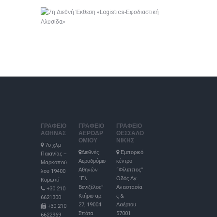
ΓΡΑΦΕΙΟ
ΓΡΑΦΕΙΟ
ΓΡΑΦΕΙΟ
ΑΘΗΝΑΣ
ΑΕΡΟΔΡ
ΘΕΣΣΑΛΟ
ΟΜΙΟΥ
ΝΙΚΗΣ
7ο χλμ
Διεθνές
Εμπορικό
Παιανίας –
Αεροδρόμιο
κέντρο
Μαρκοπού
Αθηνών
“Φίλιππος”
λου 19400
“Ελ.
Οδός Αγ.
Κορωπί
Βενιζέλος”
Αναστασία
+30 210
Κτήριο αρ.
ς &
6621300
27, 19004
Λαέρτου
+30 210
Σπάτα
57001
6622969